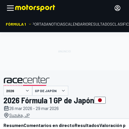
FÓRMULA 1
PORTADA
NOTICIAS
CALENDARIO
RESULTADOS
CLASIFI
presentado por
GP DE JAPÓN
2026 Fórmula 1 GP de Japón
26 mar 2026 - 29 mar 2026
Suzuka, JP
Resumen
Comentarios en directo
Resultados
Valoración pi