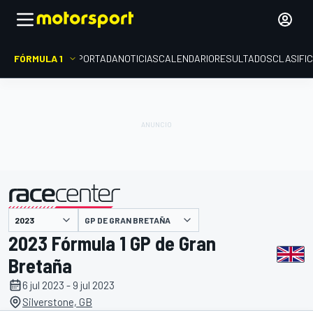
FÓRMULA 1
PORTADA
NOTICIAS
CALENDARIO
RESULTADOS
CLASIFI
presentado por
GP DE GRAN BRETAÑA
2023 Fórmula 1 GP de Gran
Bretaña
6 jul 2023 - 9 jul 2023
Silverstone, GB