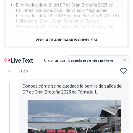
Eliminados de la Q1 del GP de Gran Bretaña 2023 de
F1: Pérez, Tsunoda, Zhou, de Vries y Magnussen
Eliminados de la Q2 del GP de Gran Bretaña 2023 de F1:
Hulkenberg, Stroll, Ocon, Sargeant y Bottas.
Max Verstappen consigue la pole position del GP de
Gran Bretaña 2023 de F1
Clasificación de la Q3 del GP de Gran Bretaña 2023 de
VER LA CLASIFICACIÓN COMPLETA
F1
Verstappen
Norris
Piastri
Live Text
Ordenar por
Leclerc
Sainz
11:36
Russell
Hamilton
Albon
Conoce cómo se ha quedado la parrilla de salida del
Alonso
GP de Gran Bretaña 2023 de Fórmula 1.
Gasly