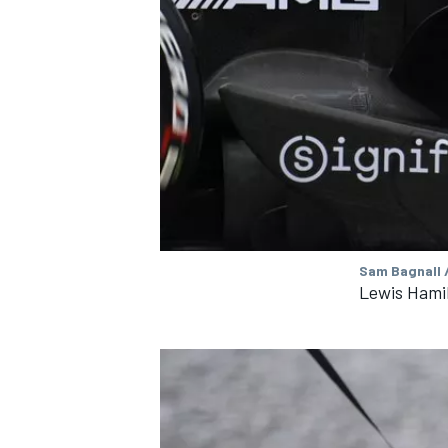
Sam Bagnall 
Lewis Hamil