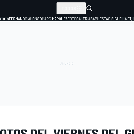
TODOS
ADOS
FERNANDO ALONSO
MARC MÁRQUEZ
FOTOGALERÍAS
APUESTAS
¡SIGUE LA F1,
P
E FOTOS
Fórmula 1
GP de Gran Bretaña
OTOS DEL VIERNES DEL G