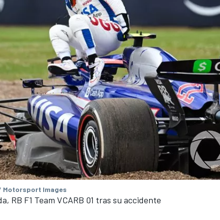
/ Motorsport Images
da, RB F1 Team VCARB 01 tras su accidente