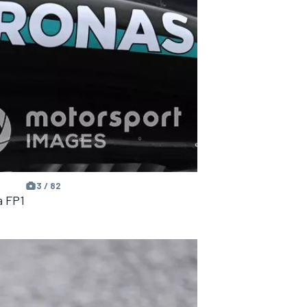
3 / 82
a FP1