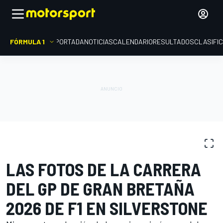
FÓRMULA 1
PORTADA
NOTICIAS
CALENDARIO
RESULTADOS
CLASIFI
GALERÍAS DE FOTOS
Fórmula 1
GP de Gran Bretaña
LAS FOTOS DE LA CARRERA
DEL GP DE GRAN BRETAÑA
2026 DE F1 EN SILVERSTONE