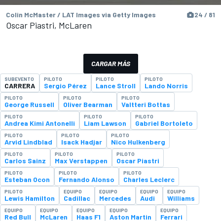
Colin McMaster / LAT Images via Getty Images
24 / 81
Oscar Piastri, McLaren
CARGAR MÁS
SUBEVENTO
PILOTO
PILOTO
PILOTO
CARRERA
Sergio Pérez
Lance Stroll
Lando Norris
PILOTO
PILOTO
PILOTO
George Russell
Oliver Bearman
Valtteri Bottas
PILOTO
PILOTO
PILOTO
Andrea Kimi Antonelli
Liam Lawson
Gabriel Bortoleto
PILOTO
PILOTO
PILOTO
Arvid Lindblad
Isack Hadjar
Nico Hulkenberg
PILOTO
PILOTO
PILOTO
Carlos Sainz
Max Verstappen
Oscar Piastri
PILOTO
PILOTO
PILOTO
Esteban Ocon
Fernando Alonso
Charles Leclerc
PILOTO
EQUIPO
EQUIPO
EQUIPO
EQUIPO
Lewis Hamilton
Cadillac
Mercedes
Audi
Williams
EQUIPO
EQUIPO
EQUIPO
EQUIPO
EQUIPO
Red Bull
McLaren
Haas F1
Aston Martin
Ferrari