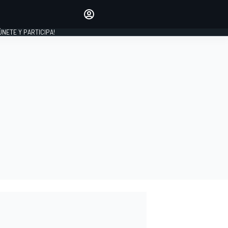
Haz que tu voz se escuche
comentando los artículos
 ÚNETE Y PARTICIPA!
INICIAR SESIÓN
EDICIÓN
ESPAÑA