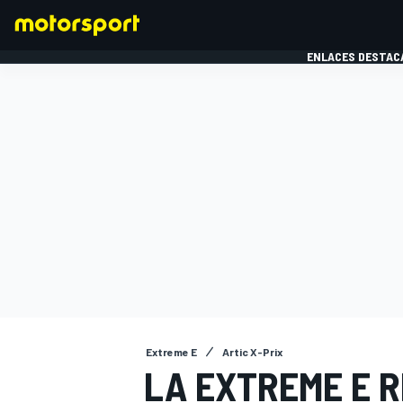
ENLACES DESTAC
FÓRMULA 1
MOTOG
Extreme E
Artic X-Prix
LA EXTREME E 