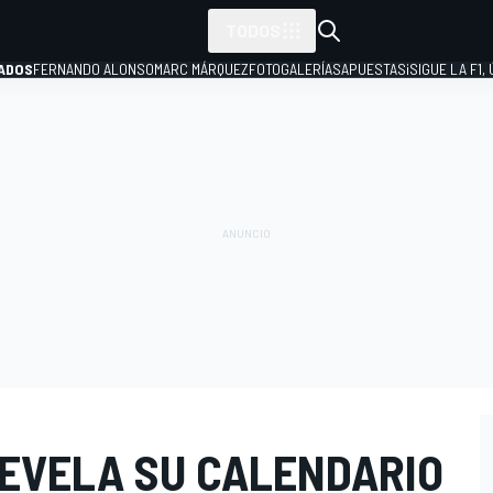
TODOS
ADOS
FERNANDO ALONSO
MARC MÁRQUEZ
FOTOGALERÍAS
APUESTAS
¡SIGUE LA F1,
P
REVELA SU CALENDARIO