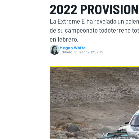
2022 PROVISIO
INDYCAR
WRC
La Extreme E ha revelado un calen
de su campeonato todoterreno tot
en febrero.
Megan White
Editado:
25 sept 2021, 7:12
WEC
FÓRMULA E