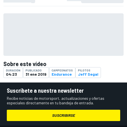
Sobre este vídeo
DURACIÓN
PUBLICADO
CAMPEONATOS
PILOTOS
04:23
31 ene 2019
Endurance
Jeff Segal
Suscríbete a nuestra newsletter
Recibe noticias de motorsport, actualizaciones y ofertas
especiales directamente en tu bandeja de entrada.
SUSCRIBIRSE