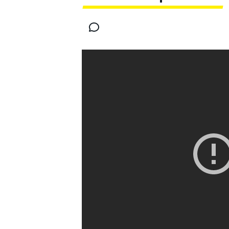
INDYCAR
WRC
WEC
FÓRMULA E