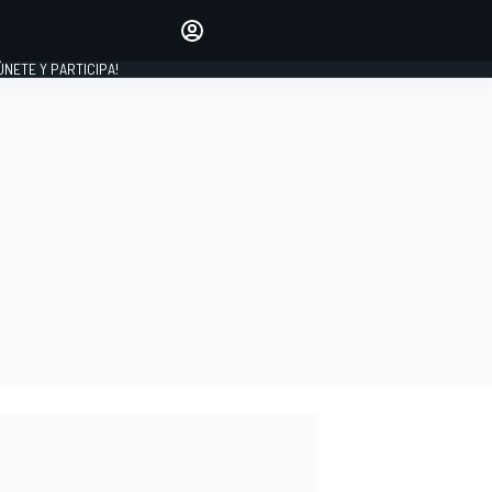
Haz que tu voz se escuche
comentando los artículos
 ÚNETE Y PARTICIPA!
INICIAR SESIÓN
EDICIÓN
ESPAÑA