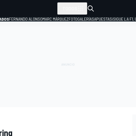
TODOS
ADOS
FERNANDO ALONSO
MARC MÁRQUEZ
FOTOGALERÍAS
APUESTAS
¡SIGUE LA F1,
P
ring