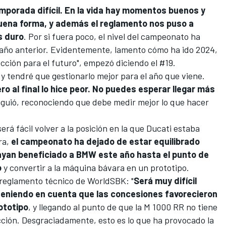
porada difícil. En la vida hay momentos buenos y
uena forma, y además el reglamento nos puso a
s duro
. Por si fuera poco, el nivel del campeonato ha
año anterior. Evidentemente, lamento cómo ha ido 2024,
cción para el futuro", empezó diciendo el #19.
 y tendré que gestionarlo mejor para el año que viene.
o al final lo hice peor. No puedes esperar llegar más
siguió, reconociendo que debe medir mejor lo que hacer
rá fácil volver a la posición en la que Ducati estaba
ra,
el campeonato ha dejado de estar equilibrado
yan beneficiado a BMW este año hasta el punto de
o
y convertir a la máquina bávara en un prototipo.
l reglamento técnico de WorldSBK: "
Será muy difícil
teniendo en cuenta que las concesiones favorecieron
ototipo
, y llegando al punto de que la M 1000 RR no tiene
ción. Desgraciadamente, esto es lo que ha provocado la