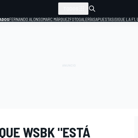
TODOS
ADOS
FERNANDO ALONSO
MARC MÁRQUEZ
FOTOGALERÍAS
APUESTAS
¡SIGUE LA F1,
P
 QUE WSBK "ESTÁ