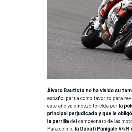
Álvaro Bautista
no ha vivido su te
español partía como favorito para reva
este año ya empezó torcida por
la po
principal perjudicado y que le oblig
la parrilla
del campeonato de las motos
Para colmo,
la Ducati Panigale V4 R 