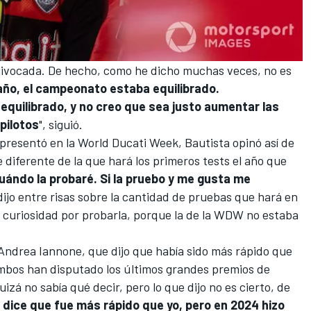
uivocada. De hecho, como he dicho muchas veces, no es
 año, el campeonato estaba equilibrado.
quilibrado, y no creo que sea justo aumentar las
pilotos
", siguió.
presentó en la World Ducati Week, Bautista opinó así de
 diferente de la que hará los primeros tests el año que
uándo la probaré. Si la pruebo y me gusta me
ijo entre risas sobre la cantidad de pruebas que hará en
 curiosidad por probarla, porque la de la WDW no estaba
Andrea Iannone
, que dijo que había sido más rápido que
ambos han disputado los últimos grandes premios de
zá no sabía qué decir, pero lo que dijo no es cierto, de
dice que fue más rápido que yo, pero en 2024 hizo