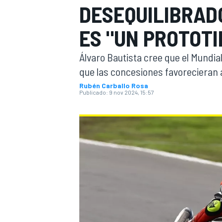
DESEQUILIBRAD
INDYCAR
WRC
ES "UN PROTOTI
Álvaro Bautista cree que el Mundia
que las concesiones favorecieran 
Rubén Carballo Rosa
Publicado:
9 nov 2024, 15:57
WEC
FÓRMULA E