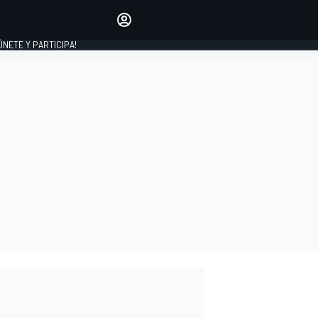
Haz que tu voz se escuche
comentando los artículos
 ÚNETE Y PARTICIPA!
INICIAR SESIÓN
EDICIÓN
ESPAÑA