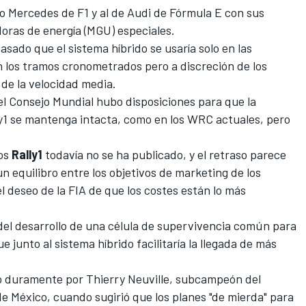
po Mercedes de
F1
y al de Audi de
Fórmula E
con sus
oras de energía (MGU) especiales.
sado que el sistema híbrido se usaría solo en las
n los tramos cronometrados pero a discreción de los
 de la velocidad media.
el Consejo Mundial hubo disposiciones para que la
y1 se mantenga intacta, como en los
WRC
actuales, pero
los
Rally1
todavía no se ha publicado, y el retraso parece
n equilibro entre los objetivos de marketing de los
 deseo de la FIA de que los costes están lo más
del desarrollo de una célula de supervivencia común para
e junto al sistema híbrido facilitaría la llegada de más
o duramente por Thierry Neuville
, subcampeón del
de México, cuando sugirió que los planes "de mierda" para