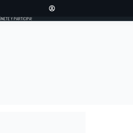
Haz que tu voz se escuche
comentando los artículos
 ÚNETE Y PARTICIPA!
INICIAR SESIÓN
EDICIÓN
ESPAÑA