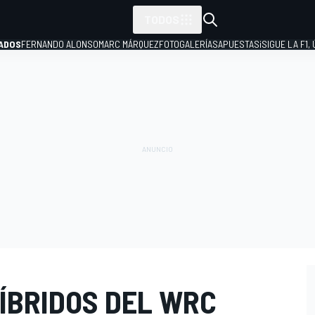
TODOS
ADOS
FERNANDO ALONSO
MARC MÁRQUEZ
FOTOGALERÍAS
APUESTAS
¡SIGUE LA F1,
P
ÍBRIDOS DEL WRC