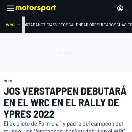
WRC
PORTADA
NOTICIAS
VIDEOS
CALENDARIO
RESULTADOS
CLASIFI
WRC
JOS VERSTAPPEN DEBUTARÁ
EN EL WRC EN EL RALLY DE
YPRES 2022
El ex piloto de Fórmula 1 y padre del campeón del
mundo, Jos Verstappen, hará su debut en el WRC