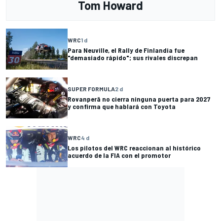
Tom Howard
WRC
1 d
Para Neuville, el Rally de Finlandia fue
"demasiado rápido"; sus rivales discrepan
SUPER FORMULA
2 d
Rovanperä no cierra ninguna puerta para 2027
y confirma que hablará con Toyota
WRC
4 d
Los pilotos del WRC reaccionan al histórico
acuerdo de la FIA con el promotor