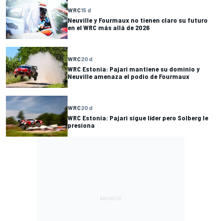
WRC
15 d
Neuville y Fourmaux no tienen claro su futuro
en el WRC más allá de 2026
WRC
20 d
WRC Estonia: Pajari mantiene su dominio y
Neuville amenaza el podio de Fourmaux
WRC
20 d
WRC Estonia: Pajari sigue líder pero Solberg le
presiona