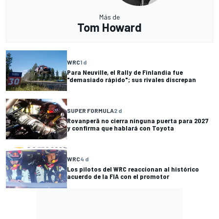
Más de
Tom Howard
WRC
1 d
Para Neuville, el Rally de Finlandia fue
"demasiado rápido"; sus rivales discrepan
SUPER FORMULA
2 d
Rovanperä no cierra ninguna puerta para 2027
y confirma que hablará con Toyota
WRC
4 d
Los pilotos del WRC reaccionan al histórico
acuerdo de la FIA con el promotor