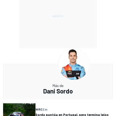
Más de
Dani Sordo
WRC
2 m
Sordo puntúa en Portugal, pero termina lejos