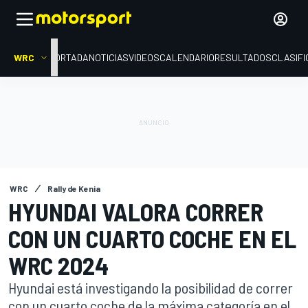
WRC
PORTADA
NOTICIAS
VIDEOS
CALENDARIO
RESULTADOS
CLASIFI
WRC
Rally de Kenia
HYUNDAI VALORA CORRER
CON UN CUARTO COCHE EN EL
WRC 2024
Hyundai está investigando la posibilidad de correr
con un cuarto coche de la máxima categoría en el