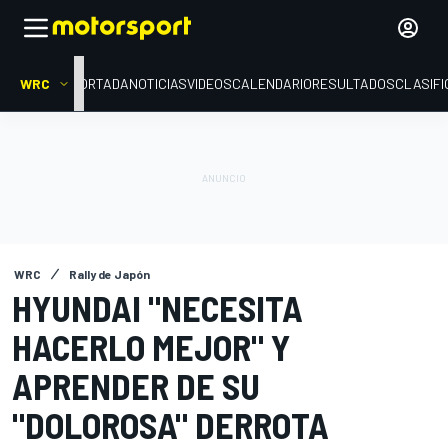
WRC
PORTADA
NOTICIAS
VIDEOS
CALENDARIO
RESULTADOS
CLASIFI
WRC
Rally de Japón
HYUNDAI "NECESITA
HACERLO MEJOR" Y
APRENDER DE SU
"DOLOROSA" DERROTA