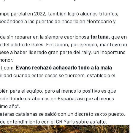
empo parcial en 2022, también logró algunos triunfos,
uedándose a las puertas de hacerlo en
Montecarlo
y
da sin reparar en la siempre caprichosa
fortuna,
que en
 del piloto de Gales. En
Japón
, por ejemplo, mantuvo un
 pese a haber liderado gran parte del rally, un
inoportuno
 honor.
rt.com
,
Evans rechazó achacarlo todo a la mala
ilidad cuando estas cosas se tuercen", estableció el
én para el equipo, pero al menos lo positivo es que
sde donde estábamos en España, así que al menos
ximo año".
arreteras catalanas se saldó con un discreto sexto puesto,
de entendimiento con el GR Yaris sobre asfalto.