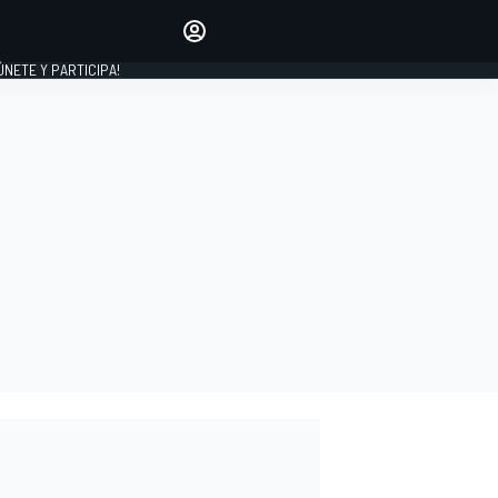
Haz que tu voz se escuche
comentando los artículos
 ÚNETE Y PARTICIPA!
INICIAR SESIÓN
EDICIÓN
ESPAÑA