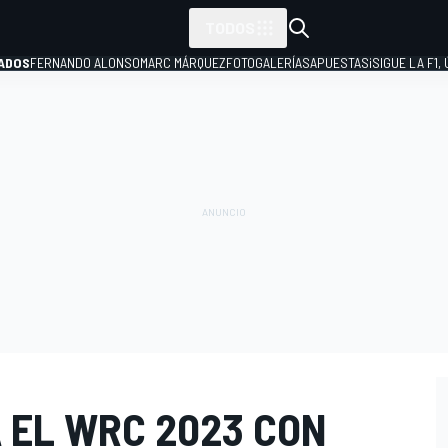
TODOS
ADOS
FERNANDO ALONSO
MARC MÁRQUEZ
FOTOGALERÍAS
APUESTAS
¡SIGUE LA F1,
P
 EL WRC 2023 CON