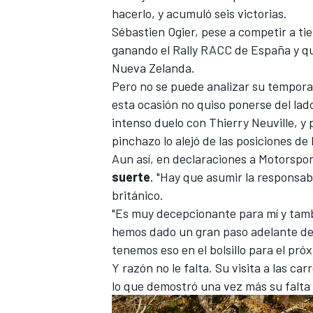
hacerlo, y acumuló seis victorias.
Sébastien Ogier
, pese a competir a ti
ganando el
Rally RACC de España
y q
Nueva Zelanda.
Pero no se puede analizar su tempora
esta ocasión no quiso ponerse del lado
intenso duelo con
Thierry Neuville
, y
pinchazo
lo alejó de las posiciones de
Aun así, en declaraciones a
Motorspo
suerte
. "Hay que asumir la responsab
británico.
"Es muy decepcionante para mí y tambi
hemos dado un gran paso adelante de
tenemos eso en el bolsillo para el pró
Y razón no le falta. Su visita a las c
lo que demostró una vez más su falta 