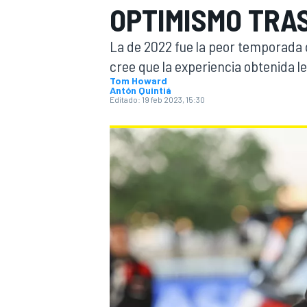
OPTIMISMO TRA
INDYCAR
WRC
La de 2022 fue la peor temporada 
cree que la experiencia obtenida l
Tom Howard
Antón Quintiá
Editado:
19 feb 2023, 15:30
WEC
FÓRMULA E