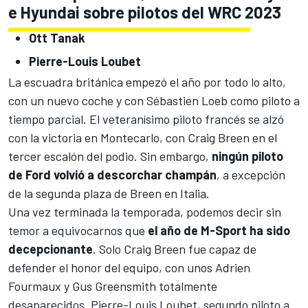
e Hyundai sobre pilotos del WRC 2023
Ott Tanak
Pierre-Louis Loubet
La
escuadra británica
empezó el año por todo lo alto,
con un nuevo coche y con
Sébastien Loeb
como piloto a
tiempo parcial. El veteranísimo piloto francés
se alzó
con la victoria en Montecarlo
, con Craig Breen en el
tercer escalón del podio. Sin embargo,
ningún piloto
de Ford volvió a descorchar champán
, a excepción
de la segunda plaza de Breen en
Italia
.
Una vez terminada la temporada, podemos decir sin
temor a equivocarnos que
el año de M-Sport ha sido
decepcionante
. Solo Craig Breen fue capaz de
defender el honor del equipo, con unos
Adrien
Fourmaux
y
Gus Greensmith
totalmente
desaparecidos.
Pierre-Louis Loubet
, segundo piloto a