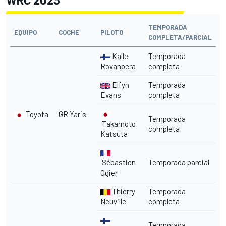
TEMPORADA
EQUIPO
COCHE
PILOTO
COMPLETA/PARCIAL
Kalle
Temporada
Rovanpera
completa
Elfyn
Temporada
Evans
completa
Toyota
GR Yaris
Temporada
Takamoto
completa
Katsuta
Sébastien
Temporada parcial
Ogier
Thierry
Temporada
Neuville
completa
Temporada