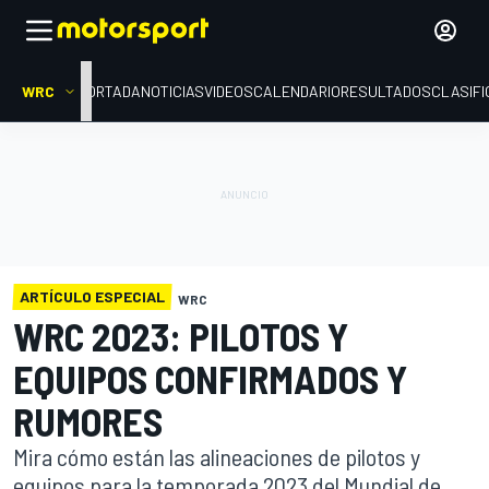
WRC
PORTADA
NOTICIAS
VIDEOS
CALENDARIO
RESULTADOS
CLASIFI
ARTÍCULO ESPECIAL
WRC
WRC 2023: PILOTOS Y
EQUIPOS CONFIRMADOS Y
RUMORES
Mira cómo están las alineaciones de pilotos y
equipos para la temporada 2023 del Mundial de