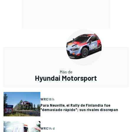
Más de
Hyundai Motorsport
WRC
18 h
Para Neuville, el Rally de Finlandia fue
"demasiado rápido"; sus rivales discrepan
WRC
14 d