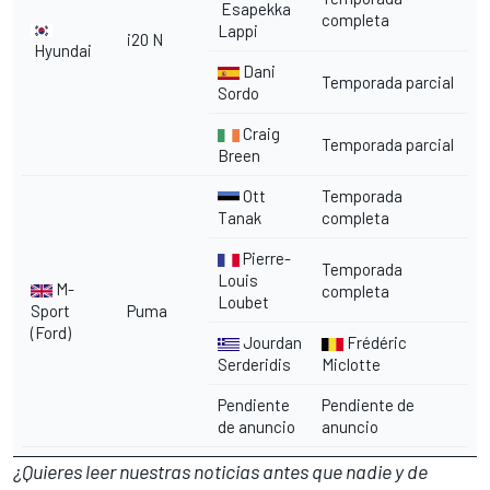
Esapekka
completa
Lappi
i20 N
Hyundai
Dani
Temporada parcial
Sordo
Craig
Temporada parcial
Breen
Ott
Temporada
Tanak
completa
Pierre-
Temporada
Louis
M-
completa
Loubet
Sport
Puma
(Ford)
Jourdan
Frédéric
Serderidis
Miclotte
Pendiente
Pendiente de
de anuncio
anuncio
¿Quieres leer nuestras noticias antes que nadie y de