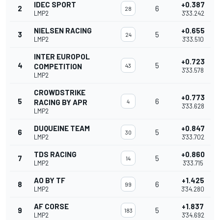
IDEC SPORT
+0.387
2
6
28
LMP2
3'33.242
NIELSEN RACING
+0.655
3
5
24
LMP2
3'33.510
INTER EUROPOL
+0.723
4
5
COMPETITION
43
3'33.578
LMP2
CROWDSTRIKE
+0.773
5
6
RACING BY APR
4
3'33.628
LMP2
DUQUEINE TEAM
+0.847
6
5
30
LMP2
3'33.702
TDS RACING
+0.860
7
5
14
LMP2
3'33.715
AO BY TF
+1.425
8
6
99
LMP2
3'34.280
AF CORSE
+1.837
9
5
183
LMP2
3'34.692