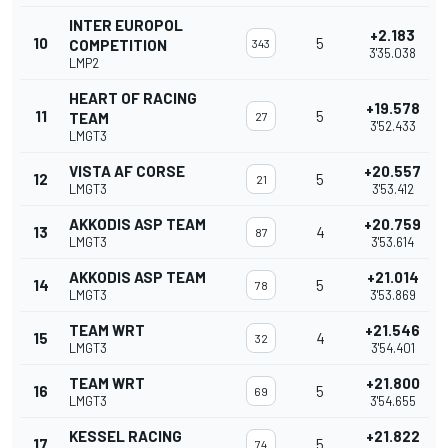
INTER EUROPOL
+2.183
10
5
COMPETITION
343
3'35.038
LMP2
HEART OF RACING
+19.578
11
5
TEAM
27
3'52.433
LMGT3
VISTA AF CORSE
+20.557
12
5
21
LMGT3
3'53.412
AKKODIS ASP TEAM
+20.759
13
4
87
LMGT3
3'53.614
AKKODIS ASP TEAM
+21.014
14
5
78
LMGT3
3'53.869
TEAM WRT
+21.546
15
4
32
LMGT3
3'54.401
TEAM WRT
+21.800
16
5
69
LMGT3
3'54.655
KESSEL RACING
+21.822
17
5
74