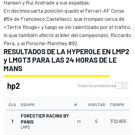
Hansen y
Rui Andrade
a sus espaldas.
En decimocuarta posición quedó el Ferrari-AF Corse
#54 de
Francesco Castellacci
, que trompeó cerca de
«Tertre Rouge» y luego se vio ralentizado por el tráfico,
lo que también afectó al líder del campeonato,
Riccardo
Pera
, y al Porsche-Manthey #92.
RESULTADOS DE LA HYPEROLE EN LMP2
y LMGT3 PARA LAS 24 HORAS DE LE
MANS
hp2
Todas las estadísticas
CLA
EQUIPO
#
VUELTAS
TIEMPO
FORESTIER RACING BY
1
5
3'32.855
PANIS
29
LMP2