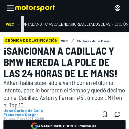
WEC
PORTADA
NOTICIAS
CALENDARIO
RESULTADOS
CLASIFICACIÓN
CRÓNICA DE CLASIFICACIÓN
WEC
24 Horas de Le Mans
¡SANCIONAN A CADILLAC Y
BMW HEREDA LA POLE DE
LAS 24 HORAS DE LE MANS!
Aitken había superado a Vanthoor en el último
intento, pero le borraron el tiempo y quedó décimo
con el Cadillac. Aston y Ferrari #51, únicos LMH en
el Top 10.
Jose Carlos de Celis
Francesco Corghi
Editado:
11 jun 2026, 22:00
AÑADIR COMO FUENTE PRINCIPAL