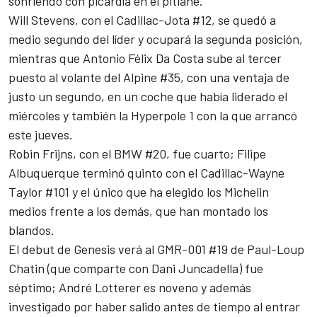
sonriendo con picardía en el pitlane.
Will Stevens
, con el Cadillac-Jota #12, se quedó a
medio segundo del líder y ocupará la segunda posición,
mientras que Antonio Félix Da Costa sube al tercer
puesto al volante del
Alpine
#35, con una ventaja de
justo un segundo, en un coche que había liderado el
miércoles y también la Hyperpole 1 con la que arrancó
este jueves.
Robin Frijns
, con el BMW #20, fue cuarto;
Filipe
Albuquerque
terminó quinto con el Cadillac-Wayne
Taylor #101 y el único que ha elegido los Michelin
medios frente a los demás, que han montado los
blandos.
El debut de Genesis verá al GMR-001 #19 de Paul-Loup
Chatin (que comparte con
Dani Juncadella
) fue
séptimo; André Lotterer es noveno y además
investigado por haber salido antes de tiempo al entrar