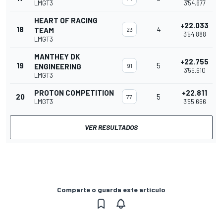
LMGT3
3'54.677
HEART OF RACING
+22.033
18
4
TEAM
23
3'54.888
LMGT3
MANTHEY DK
+22.755
19
5
ENGINEERING
91
3'55.610
LMGT3
PROTON COMPETITION
+22.811
20
5
77
LMGT3
3'55.666
VER RESULTADOS
Comparte o guarda este artículo