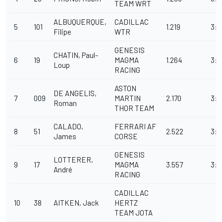
TEAM WRT
ALBUQUERQUE,
CADILLAC
5
101
1.219
3:2
Filipe
WTR
GENESIS
CHATIN, Paul-
6
19
MAGMA
1.264
3:2
Loup
RACING
ASTON
DE ANGELIS,
7
009
MARTIN
2.170
3:2
Roman
THOR TEAM
CALADO,
FERRARI
AF
8
51
2.522
3:2
James
CORSE
GENESIS
LOTTERER,
9
17
MAGMA
3.557
3:2
André
RACING
CADILLAC
10
38
AITKEN, Jack
HERTZ
TEAM JOTA