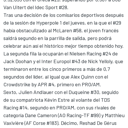
Van Uitert del Idec Sport #28.
Tras una decisión de los comisarios deportivos después
de la sesión de Hyperpole 1 del jueves, en la que el #29
había obstaculizado al McLaren #58, el joven francés
saldrá segundo en la parrilla de salida, pero podrá
celebrar aún así el histórico mejor tiempo obtenido hoy.
La segunda fila la ocuparán el Nielsen Racing #24 de
Jack Doohan y el Inter Europol #43 de Nick Yelloly, que
terminaron entre los cinco primeros a más de 0,7
segundos del líder, al igual que Alex Quinn con el
Crowdstrike by APR #4, primero en PRO/AM.
Sexto,
Julien Andlauer
con el Duqueine #30, seguido
de su compatriota Kévin Estre al volante del TDS
Racing #14, segundo en PRO/AM, con sus rivales de
categoría
Dane Cameron
(AO Racing-TF #99) y
Matthieu
Vaxivière
(AF Corse #183). Décimo, Reshad De Gérus