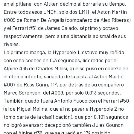
en el pitlane, con Aitken décimo al borrarle su tiempo.
Entre todos esos LMDh, solo dos LMH: el Aston Martin
#009 de Roman De Angelis (compañero de
Alex Riberas
)
y el
Ferrari
#51 de
James Calado
, séptimo y octavo
respectivamente, pero a una distancia abismal de sus
rivales.
La primera manga, la Hyperpole 1, estuvo muy reñida
con ocho coches en 0,3 segundos, liderados por el
Alpine #35 de
Charles Milesi
, que se puso en cabeza en
el último intento, sacando de la pista al Aston Martin
#007 de
Ross Gunn
, 11º, por detrás de su compañero
Marco Sorensen
, del #009, por solo 0,013 segundos.
También quedó fuera
Antonio Fuoco
con el Ferrari #50
(el de
Miguel Molina
, que al no pasar a Hyperpole 2 no
tomó parte de la clasificación), que por 0,101 segundos
no logró avanzar; decepcionó también
Jules Gounon
con el Alpine #36, que se quedó en 13ª posición,