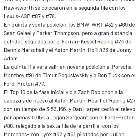
Hawksworth se colocaron en la segunda fila con los
Lexus-ASP #87 y #78.
En quinta y sexta posición, los BMW-WRT #32 y #69 de
Sean Gelael
y Parker Thompson, pero a gran distancia
del líder, seguidos por el Ferrari-Kessel Racing #74 de
Dennis Marschall y el Aston Martin-HoR #23 de Jonny
Adam.
La quinta fila verá salir en novena posición al Porsche-
Manthey #91 de
Timur Boguslavskiy
y a
Ben Tuck
con el
Ford-Proton #77.
El Top 10 de la fase inicial vio a Zach Robichon a la
cabeza y de nuevo al Aston Martin-Heart of Racing #27
con un tiempo de 3:53.166, y Dan Harper cedió el relevo
por apenas 0.054 a Logan Sargeant con el Ford-Proton
#88, relegado a la sexta fila de la parrilla, con los
Mercedes-Iron Lynx #62 y #61 pilotados por Julian