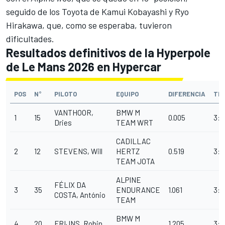
seguido de los Toyota de
Kamui Kobayashi
y
Ryo
Hirakawa
, que, como se esperaba, tuvieron
dificultades.
Resultados definitivos de la Hyperpole
de Le Mans 2026 en Hypercar
POS
N°
PILOTO
EQUIPO
DIFERENCIA
TE
VANTHOOR,
BMW M
1
15
0.005
3:2
Dries
TEAM WRT
CADILLAC
2
12
STEVENS, Will
HERTZ
0.519
3:2
TEAM JOTA
ALPINE
FÉLIX DA
3
35
ENDURANCE
1.061
3:2
COSTA, António
TEAM
BMW M
4
20
FRIJNS, Robin
1.205
3:2