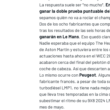
La respuesta suele ser "no mucho".
En
ganar la doble prueba puntuable d
sepamos quién no va a rociar el champ
Dos de los ocho fabricantes que comp
tras los resultados de las seis horas
ganarán en Le Mans
. Eso quedó clar
Nadie esperaba que el equipo
The Hea
de Aston Martin y estuviera entre lo
actuaciones hasta ahora en el
WEC
20
acabaron cerca del final del pelotón 
coche de cabeza. Así que descarten 
Lo mismo ocurre con
Peugeot
. Algun
fabricante francés, a pesar de toda su
turbodiésel LMP1, no tiene nada mejo
que lleva tres temporadas en la cima 
subestimar el ritmo de su 9X8 2024 LM
mes de mayo.