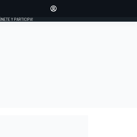
Haz que tu voz se escuche
comentando los artículos
 ÚNETE Y PARTICIPA!
INICIAR SESIÓN
EDICIÓN
ESPAÑA