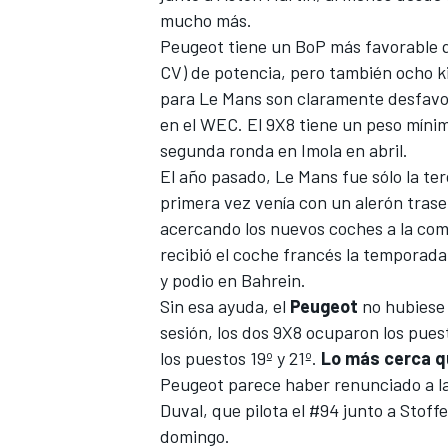
mucho más.
Peugeot tiene un BoP más favorable q
CV) de potencia, pero también ocho ki
para Le Mans son claramente desfavor
en el WEC. El 9X8 tiene un peso míni
segunda ronda en Imola en abril.
El año pasado, Le Mans fue sólo la ter
primera vez venía con un alerón tras
acercando los nuevos coches a la comp
recibió el coche francés la temporad
y podio en Bahrein.
Sin esa ayuda, el
Peugeot
no hubiese 
sesión, los dos 9X8 ocuparon los pues
los puestos 19º y 21º.
Lo más cerca qu
Peugeot parece haber renunciado a la
Duval
, que pilota el #94 junto a
Stoff
domingo.