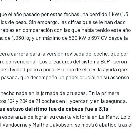
ue el año pasado por estas fechas: ha perdido 1 kW (1,3
los de peso. Sin embargo, las cifras que se le han dado
ables en comparación con las que había tenido este año
mo de 1.030 kg y un máximo de 520 kW o 697 CV desde la
cera carrera para la versión revisada del coche, que por
ero convencional. Los creadores del sistema BoP fueron
etitividad poco a poco. Prueba de ello es la ayuda que
a pasada, que desempeñó un papel crucial en su ascenso
hecho nada en la jornada de pruebas. En la primera
tos 19º y 20º de 21 coches en Hypercar, y en la segunda,
e estuvo del ritmo fue de cabeza fue a 3,1s
.
 esperanza de lograr su cuarta victoria en Le Mans.
Loic
el Vandoorne
y
Malthe Jakobsen
, se mostró abatido tras el