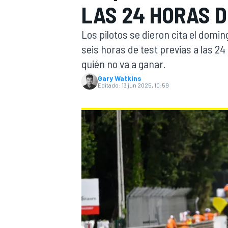
LAS 24 HORAS D
INDYCAR
WRC
Los pilotos se dieron cita el doming
seis horas de test previas a las 2
quién no va a ganar.
Gary Watkins
Editado:
13 jun 2025, 10:59
WEC
FÓRMULA E