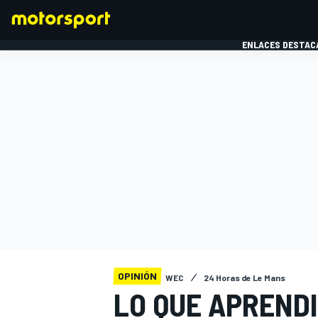
ENLACES DESTAC
FÓRMULA 1
MOTOG
OPINIÓN
WEC
24 Horas de Le Mans
LO QUE APRENDI