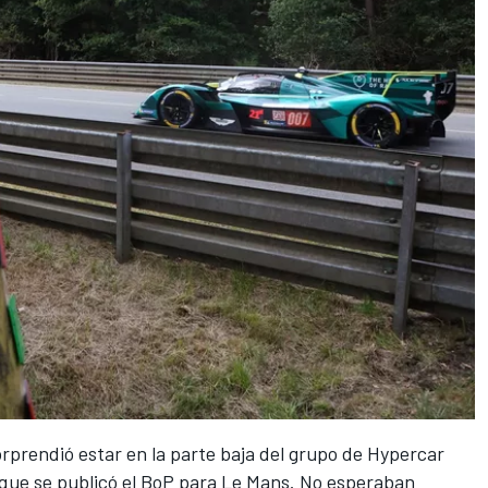
orprendió estar en la parte baja del grupo de Hypercar
 que
se publicó el BoP para Le Mans
. No esperaban