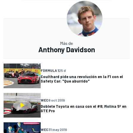
Más de
Anthony Davidson
FÓRMULA 1
25 d
Coulthard pide una revolución en la F1 con el
Safety Car: "Que aburrido"
WEC
6 oct 2019
Doblete Toyota en casa con el #8; Molina 5º en
GTE Pro
WEC
31 may 2019