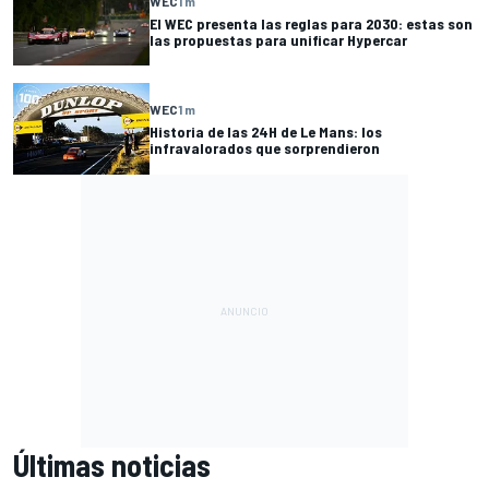
WEC
1 m
El WEC presenta las reglas para 2030: estas son
las propuestas para unificar Hypercar
WEC
1 m
Historia de las 24H de Le Mans: los
infravalorados que sorprendieron
Últimas noticias