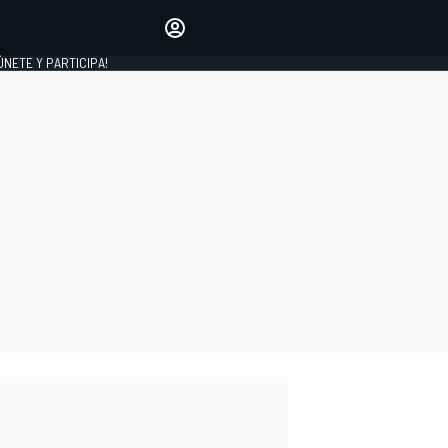
Haz que tu voz se escuche
comentando los artículos
 ÚNETE Y PARTICIPA!
INICIAR SESIÓN
EDICIÓN
ESPAÑA