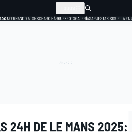
TODOS
ADOS
FERNANDO ALONSO
MARC MÁRQUEZ
FOTOGALERÍAS
APUESTAS
¡SIGUE LA F1,
P
S 24H DE LE MANS 2025: