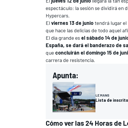
El
jueves 12 de junio
llegará la tan e
espectáculo: la sesión se dividirá en 
Hypercars.
El
viernes 13 de junio
tendrá lugar el
que hace las delicias de todo aquel a
El día grande es
el sábado 14 de juni
España, se dará el banderazo de sal
que
concluirán el domingo 15 de juni
carrera de resistencia.
Apunta:
LE MANS
Lista de inscrit
Cómo ver las 24 Horas de 