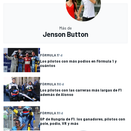
Más de
Jenson Button
FÓRMULA 1
7 d
Los pilotos con más podios en Fórmula 1 y
cuántos
FÓRMULA 1
10 d
Los pilotos con las carreras más largas de F1
además de Alonso
FÓRMULA 1
11 d
GP de Hungría de F1: los ganadores, pilotos con
pole, podio, VR y más