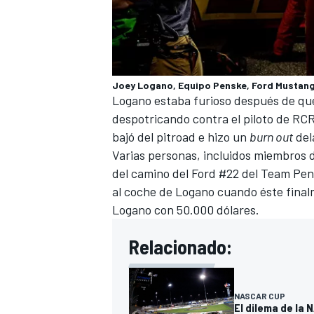
Joey Logano, Equipo Penske, Ford Mustan
Logano estaba furioso después de que
despotricando contra el piloto de RCR 
bajó del pitroad e hizo un
burn out
del
Varias personas, incluidos miembros d
del camino del Ford #22 del
Team Pen
al coche de Logano cuando éste final
Logano con 50.000 dólares.
Relacionado:
NASCAR CUP
El dilema de la