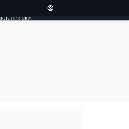
Haz que tu voz se escuche
comentando los artículos
 ÚNETE Y PARTICIPA!
INICIAR SESIÓN
EDICIÓN
ESPAÑA