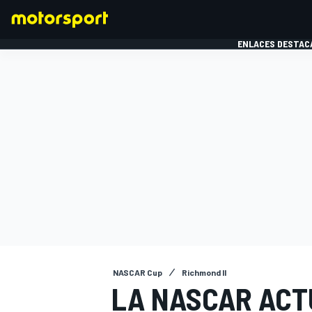
ENLACES DESTAC
FÓRMULA 1
MOTOG
NASCAR Cup
Richmond II
LA NASCAR ACT