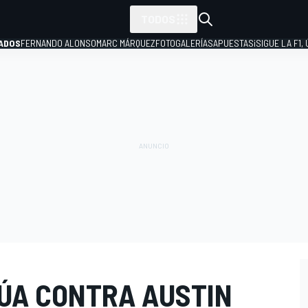
TODOS
ADOS
FERNANDO ALONSO
MARC MÁRQUEZ
FOTOGALERÍAS
APUESTAS
¡SIGUE LA F1,
P
ÚA CONTRA AUSTIN