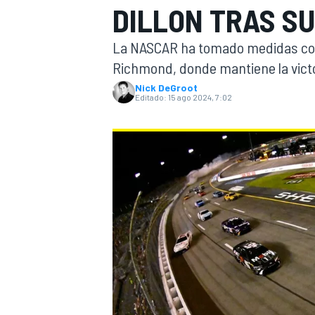
DILLON TRAS S
INDYCAR
WRC
La NASCAR ha tomado medidas contr
Richmond, donde mantiene la victor
Nick DeGroot
Editado:
15 ago 2024, 7:02
WEC
FÓRMULA E