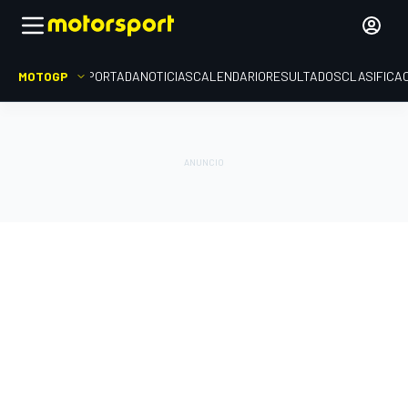
MOTOGP
PORTADA
NOTICIAS
CALENDARIO
RESULTADOS
CLASIFICA