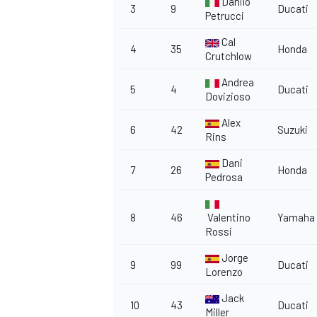
Danilo
3
9
Ducati
Petrucci
Cal
4
35
Honda
Crutchlow
Andrea
5
4
Ducati
Dovizioso
Alex
6
42
Suzuki
Rins
Dani
7
26
Honda
Pedrosa
8
46
Valentino
Yamaha
Rossi
Jorge
9
99
Ducati
Lorenzo
Jack
10
43
Ducati
Miller