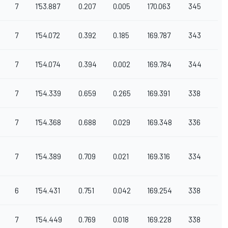
7
1'53.887
0.207
0.005
170.063
345
7
1'54.072
0.392
0.185
169.787
343
7
1'54.074
0.394
0.002
169.784
344
7
1'54.339
0.659
0.265
169.391
338
7
1'54.368
0.688
0.029
169.348
336
7
1'54.389
0.709
0.021
169.316
334
6
1'54.431
0.751
0.042
169.254
338
7
1'54.449
0.769
0.018
169.228
338