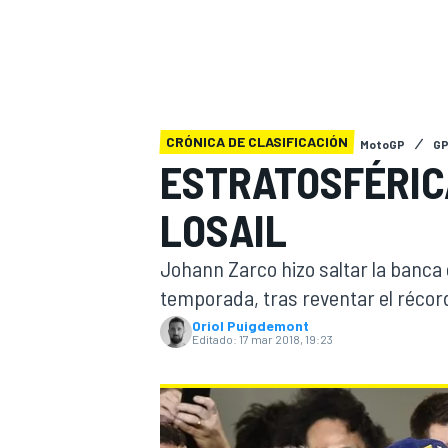
INDYCAR
WRC
CRÓNICA DE CLASIFICACIÓN
MotoGP
GP
ESTRATOSFÉRIC
LOSAIL
Johann Zarco hizo saltar la banca e
temporada, tras reventar el récor
Oriol Puigdemont
Editado:
17 mar 2018, 19:23
WEC
FÓRMULA E