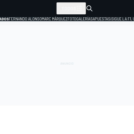
TODOS
ADOS
FERNANDO ALONSO
MARC MÁRQUEZ
FOTOGALERÍAS
APUESTAS
¡SIGUE LA F1,
P