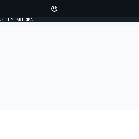
Haz que tu voz se escuche
comentando los artículos
 ÚNETE Y PARTICIPA!
INICIAR SESIÓN
EDICIÓN
ESPAÑA