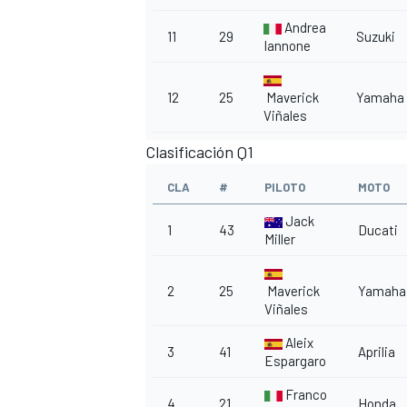
Andrea
11
29
Suzuki
Iannone
12
25
Maverick
Yamaha
Viñales
Clasificación Q1
CLA
#
PILOTO
MOTO
Jack
1
43
Ducati
Miller
2
25
Maverick
Yamaha
Viñales
Aleix
3
41
Aprilia
Espargaro
Franco
4
21
Honda