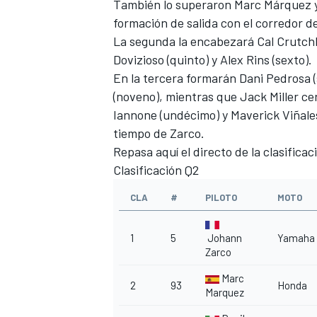
También lo superaron Marc Márquez y D
formación de salida con el corredor d
La segunda la encabezará Cal Crutch
Dovizioso (quinto) y Alex Rins (sexto).
En la tercera formarán
Dani Pedrosa (
(noveno), mientras que Jack Miller c
Iannone (undécimo) y Maverick Viñale
tiempo de Zarco.
Repasa aquí el directo de la clasificac
Clasificación Q2
CLA
#
PILOTO
MOTO
1
5
Johann
Yamaha
Zarco
Marc
2
93
Honda
Marquez