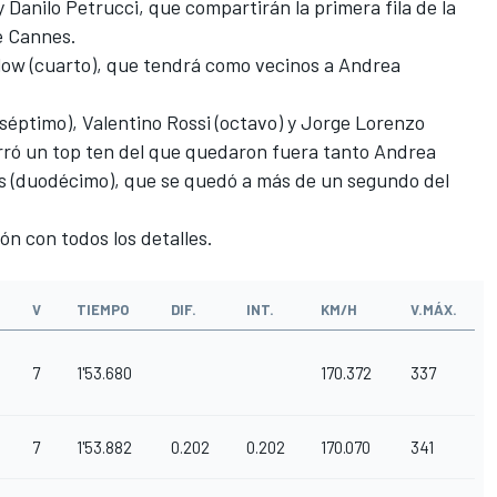
anilo Petrucci, que compartirán la primera fila de la
e Cannes.
low (cuarto), que tendrá como vecinos a Andrea
séptimo), Valentino Rossi (octavo) y Jorge Lorenzo
erró un top ten del que quedaron fuera tanto Andrea
s (duodécimo), que se quedó a más de un segundo del
ión con todos los detalles.
V
TIEMPO
DIF.
INT.
KM/H
V.MÁX.
7
1'53.680
170.372
337
7
1'53.882
0.202
0.202
170.070
341