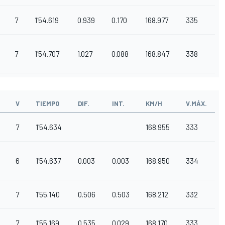
7
1'54.619
0.939
0.170
168.977
335
7
1'54.707
1.027
0.088
168.847
338
V
TIEMPO
DIF.
INT.
KM/H
V.MÁX.
7
1'54.634
168.955
333
6
1'54.637
0.003
0.003
168.950
334
7
1'55.140
0.506
0.503
168.212
332
7
1'55.169
0.535
0.029
168.170
333