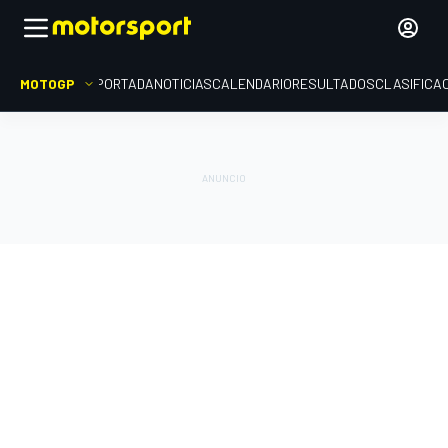
MOTOGP
PORTADA
NOTICIAS
CALENDARIO
RESULTADOS
CLASIFICA