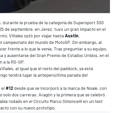
s
, durante la prueba de la categoría de Supersport 300
 25 de septiembre, en Jerez, tuvo un gran impacto en el
ento,
Viñales
optó por viajar hasta
Austin
,
del campeonato del mundo de
MotoGP
. Sin embargo, al
cer frente a lo que le venía. Tras preguntar a su equipo,
sa y
ausentarse del Gran Premio de Estados Unidos
, en el
n a la RS-GP.
iñales, al igual que el resto del paddock, ya está
ingo tendrá lugar la antepenúltima parada del
 el
#12
desde que se incorporó a la marca de Noale, con
 solo dos carreras: Aragón y la primera que se celebró
abía rodado en el
Circuito Marco Simoncelli
en un test
acto con su nuevo prototipo.