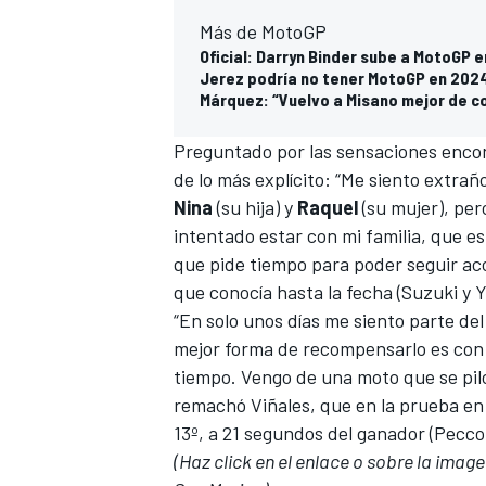
Más de MotoGP
Oficial: Darryn Binder sube a MotoGP
Jerez podría no tener MotoGP en 2024
Márquez: “Vuelvo a Misano mejor de c
Preguntado por las sensaciones enco
de lo más explícito: “Me siento extrañ
Nina
(su hija) y
Raquel
(su mujer), per
intentado estar con mi familia, que es
que pide tiempo para poder seguir ac
MÁS CATEGORÍAS
que conocía hasta la fecha (Suzuki y 
“En solo unos días me siento parte de
mejor forma de recompensarlo es con r
tiempo. Vengo de una moto que se pil
remachó Viñales, que en la prueba en 
13º, a 21 segundos del ganador (Pecco
(Haz click en el enlace o sobre la imag