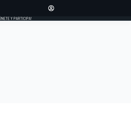
Haz que tu voz se escuche
comentando los artículos
 ÚNETE Y PARTICIPA!
INICIAR SESIÓN
EDICIÓN
ESPAÑA