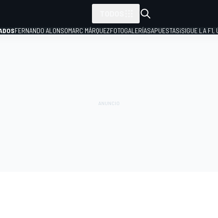
TODOS
ADOS
FERNANDO ALONSO
MARC MÁRQUEZ
FOTOGALERÍAS
APUESTAS
¡SIGUE LA F1,
P