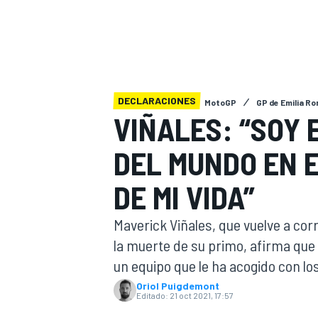
INDYCAR
WRC
DECLARACIONES
MotoGP
GP de Emilia R
VIÑALES: “SOY 
DEL MUNDO EN 
DE MI VIDA”
Maverick Viñales, que vuelve a co
la muerte de su primo, afirma que 
WEC
FÓRMULA E
un equipo que le ha acogido con lo
Oriol Puigdemont
Editado:
21 oct 2021, 17:57