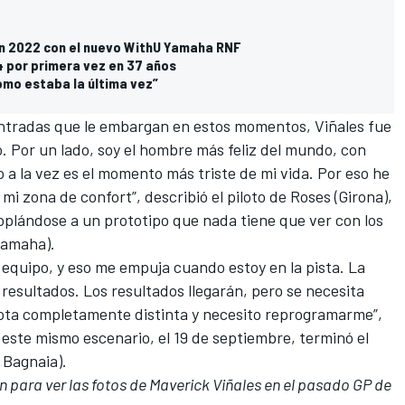
 en 2022 con el nuevo WithU Yamaha RNF
 por primera vez en 37 años
omo estaba la última vez”
ntradas que le embargan en estos momentos, Viñales fue
o. Por un lado, soy el hombre más feliz del mundo, con
o a la vez es el momento más triste de mi vida. Por eso he
 mi
zona de confort
”, describió el piloto de Roses (Girona),
oplándose a un prototipo que nada tiene que ver con los
Yamaha).
l equipo, y eso me empuja cuando estoy en la pista. La
esultados. Los resultados llegarán, pero se necesita
ota completamente distinta y necesito reprogramarme”,
este mismo escenario, el 19 de septiembre, terminó el
 Bagnaia).
en para ver las fotos de Maverick Viñales en el pasado GP de