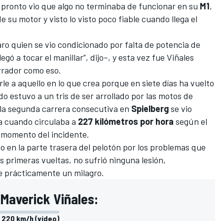
 pronto vio que algo no terminaba de funcionar en su
M1
,
de su motor y visto lo visto poco fiable cuando llega el
ro quien se vio condicionado por falta de potencia de
legó a tocar el manillar”, dijo–, y esta vez fue Viñales
errador como eso.
rle a aquello en lo que crea porque en siete días ha vuelto
do estuvo a un tris de ser
arrollado por las motos de
 la segunda carrera consecutiva en
Spielberg
se vio
ha cuando circulaba a
227 kilómetros por hora
según el
l momento del incidente.
do en la parte trasera del pelotón por los problemas que
s primeras vueltas, no sufrió ninguna lesión,
e prácticamente un milagro.
 Maverick Viñales:
a 220 km/h (vídeo)