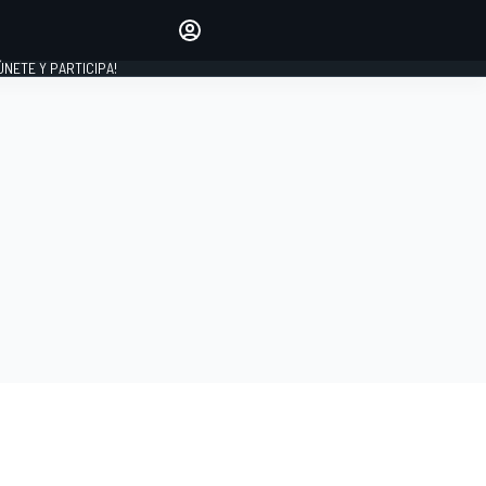
Haz que tu voz se escuche
comentando los artículos
 ÚNETE Y PARTICIPA!
INICIAR SESIÓN
EDICIÓN
ESPAÑA