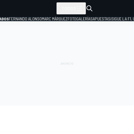
TODOS
ADOS
FERNANDO ALONSO
MARC MÁRQUEZ
FOTOGALERÍAS
APUESTAS
¡SIGUE LA F1,
P