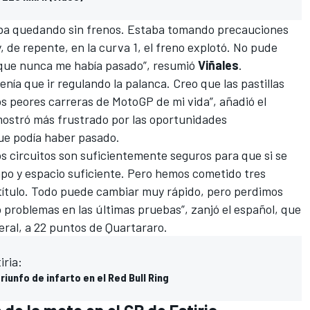
 iba quedando sin frenos. Estaba tomando precauciones
, de repente, en la curva 1, el freno explotó. No pude
o que nunca me había pasado”, resumió
Viñales
.
nía que ir regulando la palanca. Creo que las pastillas
os peores carreras de
MotoGP
de mi vida”, añadió el
ostró más frustrado por las oportunidades
ue podía haber pasado.
os circuitos son suficientemente seguros para que si se
mpo y espacio suficiente. Pero hemos cometido tres
 título. Todo puede cambiar muy rápido, pero perdimos
problemas en las últimas pruebas”, zanjó el español, que
eral
, a 22 puntos de Quartararo.
iria:
riunfo de infarto en el Red Bull Ring