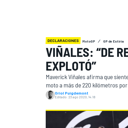
INDYCAR
WRC
DECLARACIONES
MotoGP
GP de Estiria
VIÑALES: “DE R
EXPLOTÓ”
Maverick Viñales afirma que sient
moto a más de 220 kilómetros por h
Oriol Puigdemont
Editado:
23 ago 2020, 14:18
WEC
FÓRMULA E