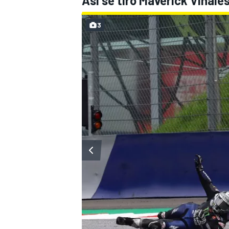
Así se tiró Maverick Viñales
3