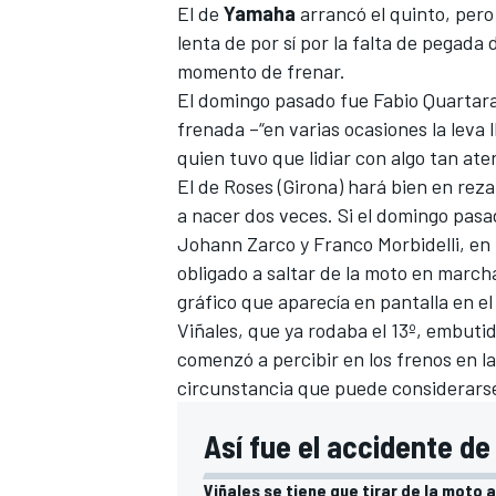
El de
Yamaha
arrancó el quinto, pero
lenta de por sí por la falta de pegada 
momento de frenar.
El domingo pasado fue
Fabio Quartara
frenada
–“en varias ocasiones la leva l
quien tuvo que lidiar con algo tan at
El de Roses (Girona) hará bien en reza
a nacer dos veces. Si el domingo pasa
Johann Zarco y Franco Morbidelli
, en
obligado a saltar de la moto en marc
gráfico que aparecía en pantalla en e
Viñales
, que ya rodaba el 13º, embuti
comenzó a percibir en los frenos en la
circunstancia que puede considerars
Así fue el accidente de
Viñales se tiene que tirar de la moto 