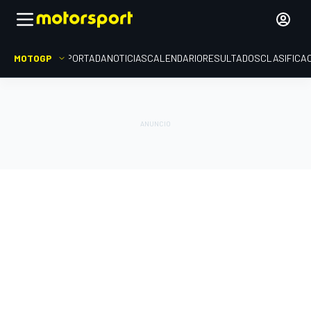
MOTOGP
PORTADA
NOTICIAS
CALENDARIO
RESULTADOS
CLASIFICA