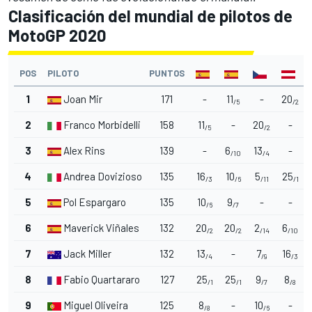
Clasificación del mundial de pilotos de
MotoGP 2020
POS
PILOTO
PUNTOS
1
Joan Mir
171
-
11
-
20
/5
/2
2
Franco Morbidelli
158
11
-
20
-
/5
/2
3
Alex Rins
139
-
6
13
-
/10
/4
4
Andrea Dovizioso
135
16
10
5
25
/3
/6
/11
/1
5
Pol Espargaro
135
10
9
-
-
/6
/7
6
Maverick Viñales
132
20
20
2
6
/2
/2
/14
/10
7
Jack Miller
132
13
-
7
16
/4
/9
/3
8
Fabio Quartararo
127
25
25
9
8
/1
/1
/7
/8
9
Miguel Oliveira
125
8
-
10
-
/8
/6