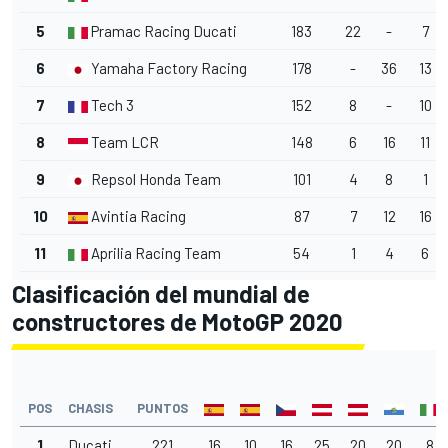
5
Pramac Racing Ducati
183
22
-
7
6
Yamaha Factory Racing
178
-
36
13
7
Tech 3
152
8
-
10
8
Team LCR
148
6
16
11
9
Repsol Honda Team
101
4
8
1
10
Avintia Racing
87
7
12
16
11
Aprilia Racing Team
54
1
4
6
Clasificación del mundial de
constructores de MotoGP 2020
POS
CHASIS
PUNTOS
1
Ducati
221
16
10
16
25
20
20
8