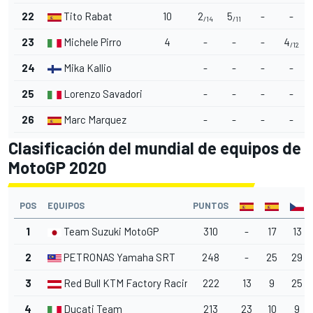
22
Tito Rabat
10
2
5
-
-
/14
/11
23
Michele Pirro
4
-
-
-
4
/12
24
Mika Kallio
-
-
-
-
25
Lorenzo Savadori
-
-
-
-
26
Marc Marquez
-
-
-
-
Clasificación del mundial de equipos de
MotoGP 2020
POS
EQUIPOS
PUNTOS
1
Team Suzuki MotoGP
310
-
17
13
2
PETRONAS Yamaha SRT
248
-
25
29
3
Red Bull KTM Factory Racing
222
13
9
25
4
Ducati Team
213
23
10
9