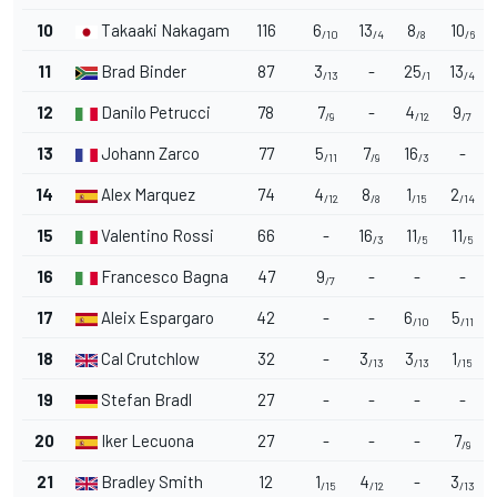
10
Takaaki Nakagami
116
6
13
8
10
/10
/4
/8
/6
11
Brad Binder
87
3
-
25
13
/13
/1
/4
12
Danilo Petrucci
78
7
-
4
9
/9
/12
/7
13
Johann Zarco
77
5
7
16
-
/11
/9
/3
14
Alex Marquez
74
4
8
1
2
/12
/8
/15
/14
15
Valentino Rossi
66
-
16
11
11
/3
/5
/5
16
Francesco Bagnaia
47
9
-
-
-
/7
17
Aleix Espargaro
42
-
-
6
5
/10
/11
18
Cal Crutchlow
32
-
3
3
1
/13
/13
/15
19
Stefan Bradl
27
-
-
-
-
20
Iker Lecuona
27
-
-
-
7
/9
21
Bradley Smith
12
1
4
-
3
/15
/12
/13