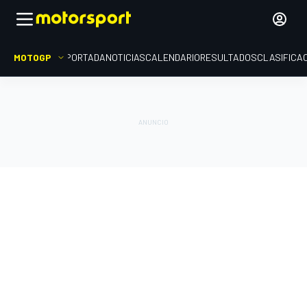
MOTOGP
PORTADA
NOTICIAS
CALENDARIO
RESULTADOS
CLASIFICA