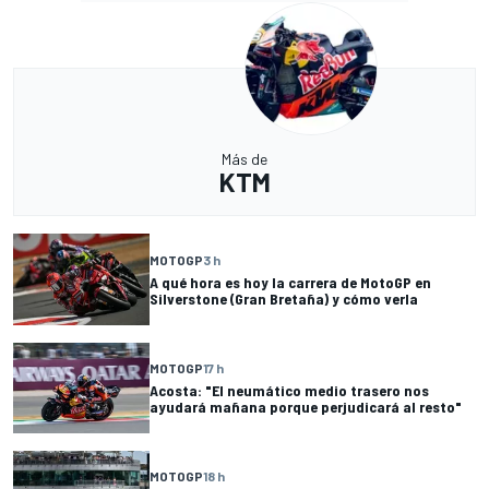
Más de
KTM
MOTOGP
3 h
A qué hora es hoy la carrera de MotoGP en
Silverstone (Gran Bretaña) y cómo verla
MOTOGP
17 h
Acosta: "El neumático medio trasero nos
ayudará mañana porque perjudicará al resto"
MOTOGP
18 h