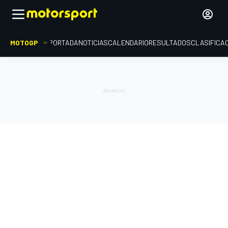
MOTOGP
PORTADA
NOTICIAS
CALENDARIO
RESULTADOS
CLASIFICA