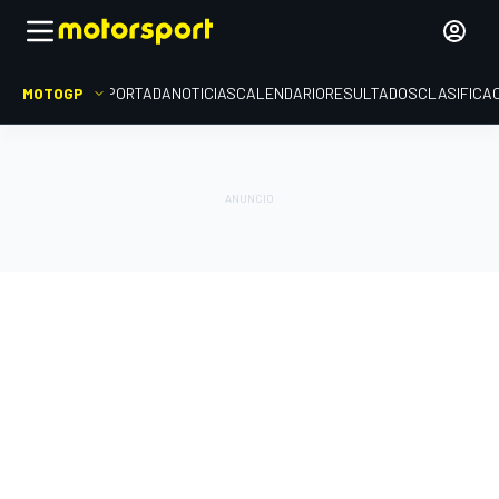
MOTOGP
PORTADA
NOTICIAS
CALENDARIO
RESULTADOS
CLASIFICA