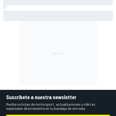
Ogura: "No estaba seguro de poder acabar la carrera por la
degradación"
Suscríbete a nuestra newsletter
Recibe noticias de motorsport, actualizaciones y ofertas
especiales directamente en tu bandeja de entrada.