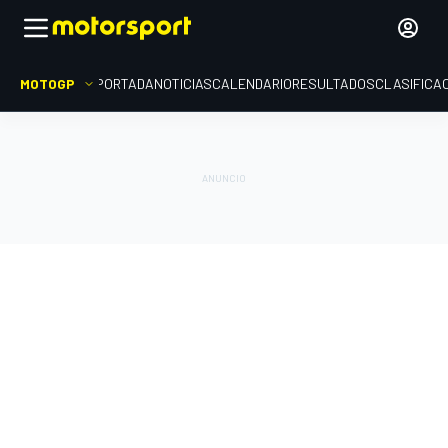
MOTOGP
PORTADA
NOTICIAS
CALENDARIO
RESULTADOS
CLASIFICA