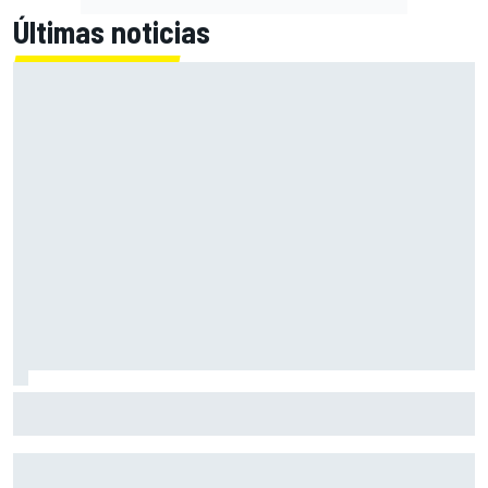
Últimas noticias
Bagnaia: "Este año no sé todo sobre mi moto, entro en
pista y simplemente piloto lo que tengo"