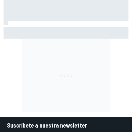
Márquez: "El año pasado marcaba la diferencia en puntos
en los que ahora voy algo peor"
Suscríbete a nuestra newsletter