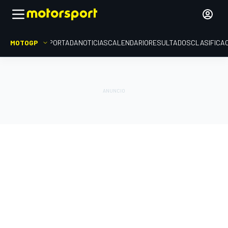
MOTOGP
PORTADA
NOTICIAS
CALENDARIO
RESULTADOS
CLASIFICA