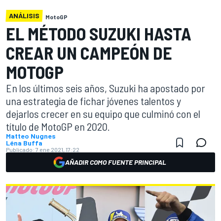
ANÁLISIS
MotoGP
EL MÉTODO SUZUKI HASTA
CREAR UN CAMPEÓN DE
MOTOGP
En los últimos seis años, Suzuki ha apostado por
una estrategia de fichar jóvenes talentos y
dejarlos crecer en su equipo que culminó con el
título de MotoGP en 2020.
Matteo Nugnes
Léna Buffa
Publicado:
7 ene 2021, 17:22
AÑADIR COMO FUENTE PRINCIPAL