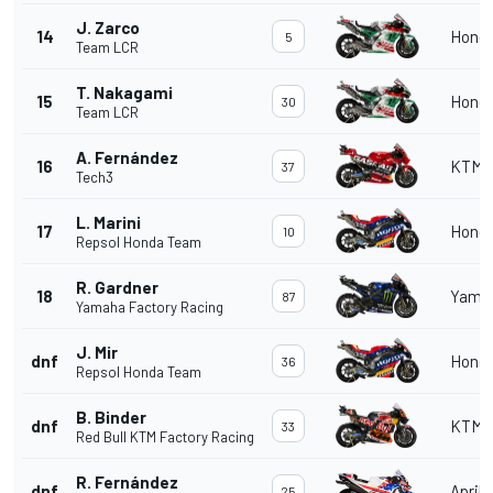
J. Zarco
14
Hond
5
Team LCR
T. Nakagami
15
Hond
30
Team LCR
A. Fernández
16
KTM
37
Tech3
L. Marini
17
Hond
10
Repsol Honda Team
R. Gardner
18
Yama
87
Yamaha Factory Racing
J. Mir
dnf
Hond
36
Repsol Honda Team
B. Binder
dnf
KTM
33
Red Bull KTM Factory Racing
R. Fernández
dnf
Aprili
25