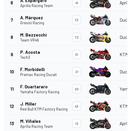
A. Espargaró
6
Aprili
41
Aprilia Racing Team
A. Márquez
7
Ducat
73
Gresini Racing
M. Bezzecchi
8
Ducat
72
Team VR46
P. Acosta
9
KTM
31
Tech3
F. Morbidelli
10
Ducat
21
Pramac Racing Ducati
F. Quartararo
11
Yama
20
Yamaha Factory Racing
J. Miller
12
KTM
43
Red Bull KTM Factory Racing
M. Viñales
13
Aprili
12
Aprilia Racing Team