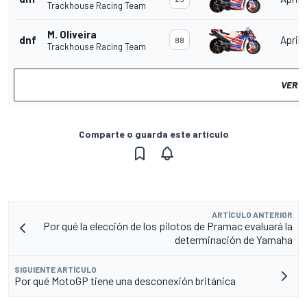
Trackhouse Racing Team
M. Oliveira
dnf
Aprili
88
Trackhouse Racing Team
VER R
Comparte o guarda este artículo
ARTÍCULO ANTERIOR
Por qué la elección de los pilotos de Pramac evaluará la
determinación de Yamaha
SIGUIENTE ARTÍCULO
Por qué MotoGP tiene una desconexión británica