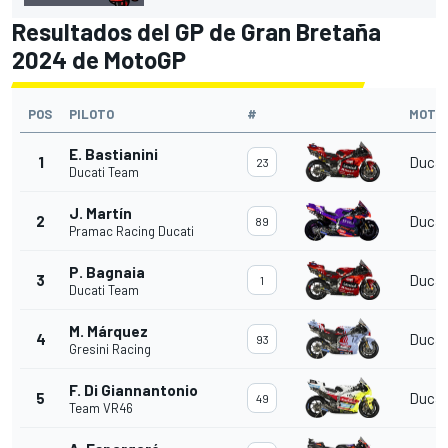
Resultados del GP de Gran Bretaña
2024 de MotoGP
POS
PILOTO
#
MOTO
E. Bastianini
1
Ducat
23
Ducati Team
J. Martín
2
Ducat
89
Pramac Racing Ducati
P. Bagnaia
3
Ducat
1
Ducati Team
M. Márquez
4
Ducat
93
Gresini Racing
F. Di Giannantonio
5
Ducat
49
Team VR46