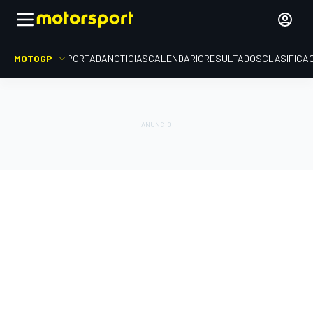
MOTOGP
PORTADA
NOTICIAS
CALENDARIO
RESULTADOS
CLASIFICA