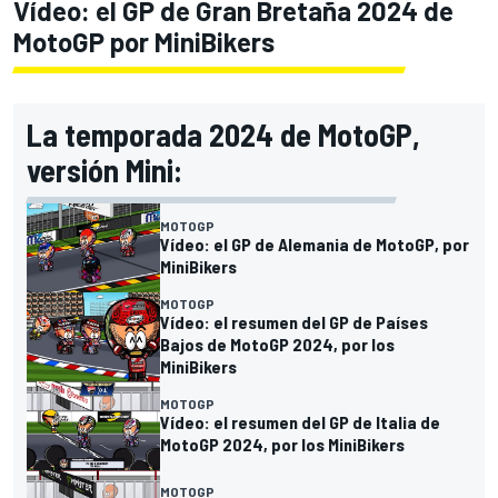
Vídeo: el GP de Gran Bretaña 2024 de
MotoGP por MiniBikers
La temporada 2024 de MotoGP,
versión Mini:
MOTOGP
Vídeo: el GP de Alemania de MotoGP, por
MiniBikers
MOTOGP
Vídeo: el resumen del GP de Países
Bajos de MotoGP 2024, por los
MiniBikers
MOTOGP
Vídeo: el resumen del GP de Italia de
MotoGP 2024, por los MiniBikers
MOTOGP