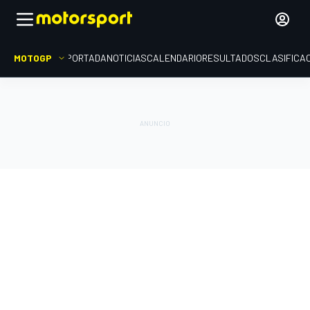
MOTOGP
PORTADA
NOTICIAS
CALENDARIO
RESULTADOS
CLASIFICA