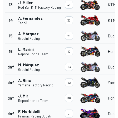
J. Miller
13
KTM
43
Red Bull KTM Factory Racing
A. Fernández
14
KTM
37
Tech3
A. Márquez
15
Ducat
73
Gresini Racing
L. Marini
16
Hond
10
Repsol Honda Team
M. Márquez
dnf
Ducat
93
Gresini Racing
A. Rins
dnf
Yama
42
Yamaha Factory Racing
J. Mir
dnf
Hond
36
Repsol Honda Team
F. Morbidelli
dnf
Ducat
21
Pramac Racing Ducati