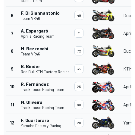
Ducati Team
F. Di Giannantonio
6
Ducat
49
Team VR46
A. Espargaró
7
Aprili
41
Aprilia Racing Team
M. Bezzecchi
8
Ducat
72
Team VR46
B. Binder
9
KTM
33
Red Bull KTM Factory Racing
R. Fernández
10
Aprili
25
Trackhouse Racing Team
M. Oliveira
11
Aprili
88
Trackhouse Racing Team
F. Quartararo
12
Yama
20
Yamaha Factory Racing