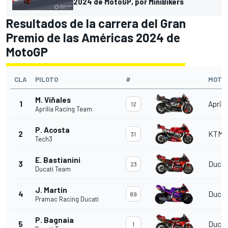
2024 de MotoGP, por MiniBikers
Resultados de la carrera del Gran
Premio de las Américas 2024 de
MotoGP
CLA
PILOTO
#
MOTO
M. Viñales
1
Aprili
12
Aprilia Racing Team
P. Acosta
2
KTM
31
Tech3
E. Bastianini
3
Ducat
23
Ducati Team
J. Martín
4
Ducat
89
Pramac Racing Ducati
P. Bagnaia
5
Ducat
1