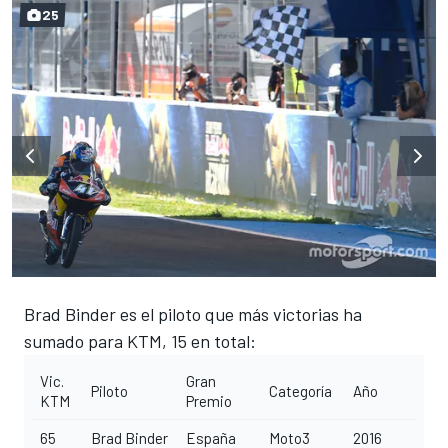
25
Brad Binder es el piloto que más victorias ha
sumado para KTM, 15 en total:
Vic.
Gran
Piloto
Categoría
Año
KTM
Premio
65
Brad Binder
España
Moto3
2016