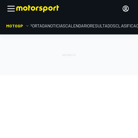
MOTOGP
PORTADA
NOTICIAS
CALENDARIO
RESULTADOS
CLASIFICA