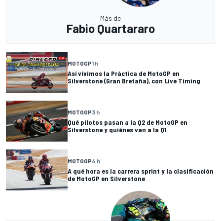
Más de
Fabio Quartararo
MOTOGP
1 h
Así vivimos la Práctica de MotoGP en
Silverstone (Gran Bretaña), con Live Timing
MOTOGP
3 h
Qué pilotos pasan a la Q2 de MotoGP en
Silverstone y quiénes van a la Q1
MOTOGP
4 h
A qué hora es la carrera sprint y la clasificación
de MotoGP en Silverstone