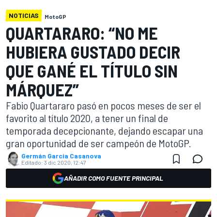
NOTICIAS
MotoGP
QUARTARARO: “NO ME
HUBIERA GUSTADO DECIR
QUE GANÉ EL TÍTULO SIN
MÁRQUEZ”
Fabio Quartararo pasó en pocos meses de ser el
favorito al título 2020, a tener un final de
temporada decepcionante, dejando escapar una
gran oportunidad de ser campeón de MotoGP.
Germán Garcia Casanova
Editado:
3 dic 2020, 12:47
AÑADIR COMO FUENTE PRINCIPAL