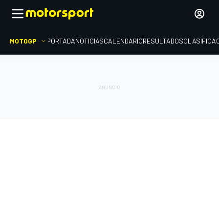
MOTOGP
PORTADA
NOTICIAS
CALENDARIO
RESULTADOS
CLASIFICA