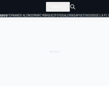
TODOS
ADOS
FERNANDO ALONSO
MARC MÁRQUEZ
FOTOGALERÍAS
APUESTAS
¡SIGUE LA F1,
P