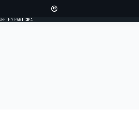
Haz que tu voz se escuche
comentando los artículos
 ÚNETE Y PARTICIPA!
INICIAR SESIÓN
EDICIÓN
ESPAÑA