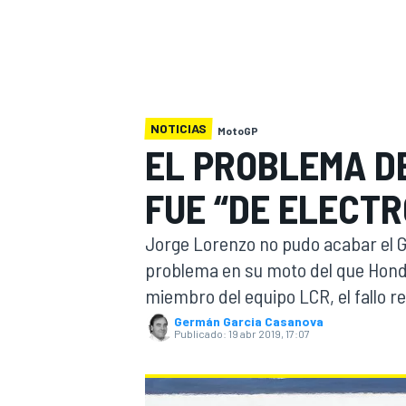
INDYCAR
WRC
NOTICIAS
MotoGP
EL PROBLEMA D
FUE “DE ELECTR
Jorge Lorenzo no pudo acabar el 
problema en su moto del que Honda
miembro del equipo LCR, el fallo res
WEC
FÓRMULA E
Germán Garcia Casanova
Publicado:
19 abr 2019, 17:07