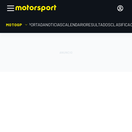
MOTOGP
PORTADA
NOTICIAS
CALENDARIO
RESULTADOS
CLASIFICA