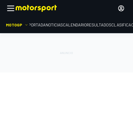
MOTOGP
PORTADA
NOTICIAS
CALENDARIO
RESULTADOS
CLASIFICA