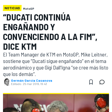
NOTICIAS
MotoGP
“DUCATI CONTINÚA
ENGAÑANDO Y
CONVENCIENDO A LA FIM”,
DICE KTM
El Team Manager de KTM en MotoGP, Mike Leitner,
sostiene que “Ducati sigue engañando” en el tema
aerodinámico y que Gigi Dall’Igna “se cree más listo
que los demás”.
Germán Garcia Casanova
Editado:
25 mar 2019, 19:43