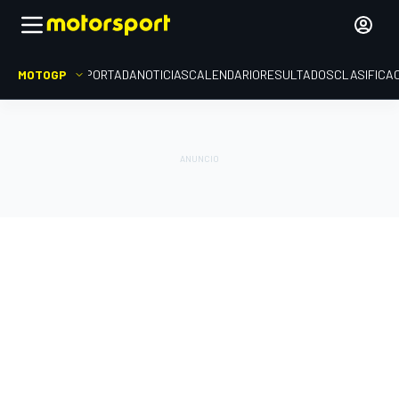
MOTOGP
PORTADA
NOTICIAS
CALENDARIO
RESULTADOS
CLASIFICA