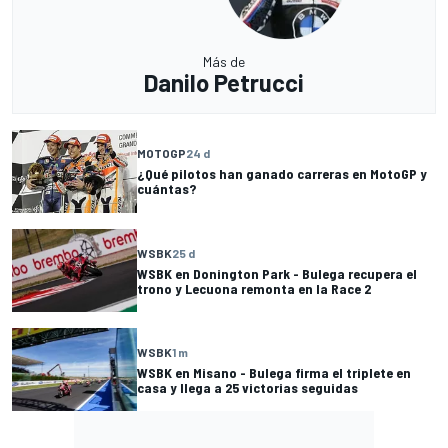
Más de
Danilo Petrucci
MOTOGP
24 d
¿Qué pilotos han ganado carreras en MotoGP y
cuántas?
WSBK
25 d
WSBK en Donington Park - Bulega recupera el
trono y Lecuona remonta en la Race 2
WSBK
1 m
WSBK en Misano - Bulega firma el triplete en
casa y llega a 25 victorias seguidas