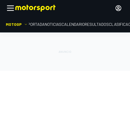
MOTOGP
PORTADA
NOTICIAS
CALENDARIO
RESULTADOS
CLASIFICA