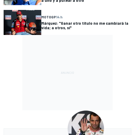
a uno y a putear a otro"
MOTOGP
14 h
Márquez: "Ganar otro título no me cambiará la
vida; a otros, sí"