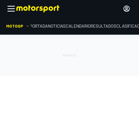
MOTOGP
PORTADA
NOTICIAS
CALENDARIO
RESULTADOS
CLASIFICA