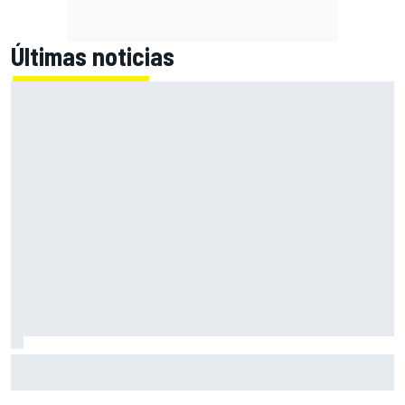
Últimas noticias
Newey responde a los rumores de Horner y avisa de más
cambios en Aston Martin