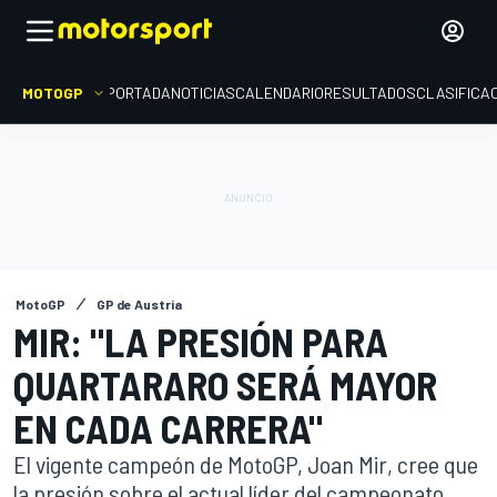
MOTOGP
PORTADA
NOTICIAS
CALENDARIO
RESULTADOS
CLASIFICA
MotoGP
GP de Austria
MIR: "LA PRESIÓN PARA
QUARTARARO SERÁ MAYOR
EN CADA CARRERA"
El vigente campeón de MotoGP, Joan Mir, cree que
la presión sobre el actual líder del campeonato,