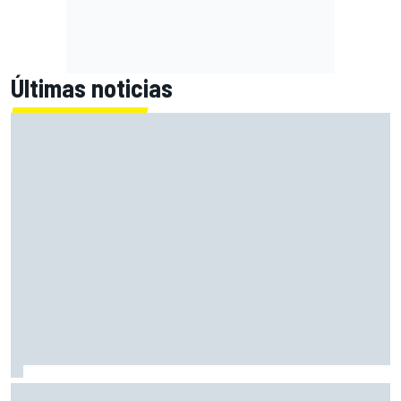
Últimas noticias
Alex Márquez: "Ganar a las Aprilia será imposible. Sin la