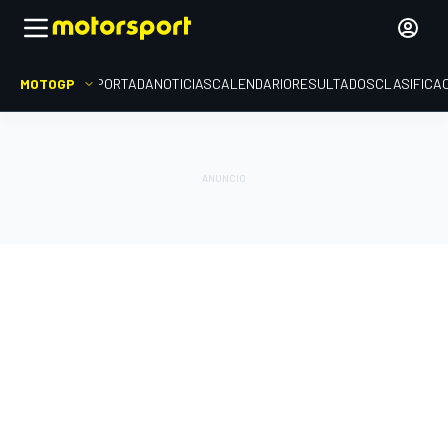
MOTOGP
PORTADA
NOTICIAS
CALENDARIO
RESULTADOS
CLASIFICA