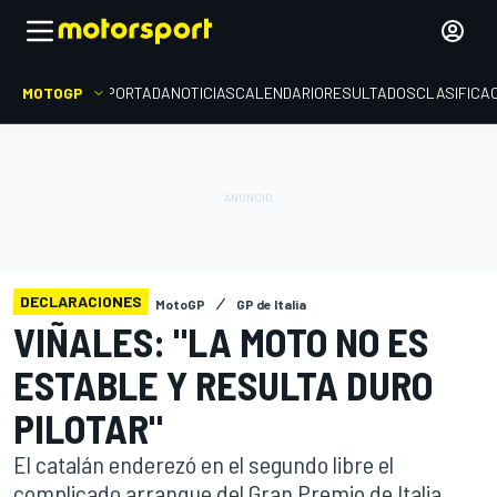
MOTOGP
PORTADA
NOTICIAS
CALENDARIO
RESULTADOS
CLASIFICA
DECLARACIONES
MotoGP
GP de Italia
VIÑALES: "LA MOTO NO ES
ESTABLE Y RESULTA DURO
PILOTAR"
El catalán enderezó en el segundo libre el
complicado arranque del Gran Premio de Italia.