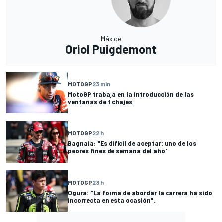
Más de
Oriol Puigdemont
MOTOGP
23 min
MotoGP trabaja en la introducción de las
ventanas de fichajes
MOTOGP
22 h
Bagnaia: "Es difícil de aceptar; uno de los
peores fines de semana del año"
MOTOGP
23 h
Ogura: "La forma de abordar la carrera ha sido
incorrecta en esta ocasión".