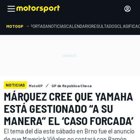
MOTOGP
PORTADA
NOTICIAS
CALENDARIO
RESULTADOS
CLASIFICA
NOTICIAS
MotoGP
GP de República Checa
MÁRQUEZ CREE QUE YAMAHA
ESTÁ GESTIONADO “A SU
MANERA” EL ‘CASO FORCADA’
El tema del día este sábado en Brno fue el anuncio
de que Maverick Viñales no contará con Ramón