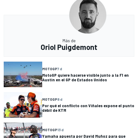
Más de
Oriol Puigdemont
MOTOGP
7 d
MotoGP quiere hacerse visible junto a la F1 en
Austin en el GP de Estados Unidos
MOTOGP
8 d
Por qué el conflicto con Viñales expone el punto
débil de KTM
MOTOGP
13 d
Yamaha apuesta por David Muñoz para que