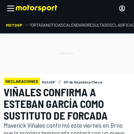
MOTOGP
PORTADA
NOTICIAS
CALENDARIO
RESULTADOS
CLASIFICA
DECLARACIONES
MotoGP
GP de República Checa
VIÑALES CONFIRMA A
ESTEBAN GARCÍA COMO
SUSTITUTO DE FORCADA
Maverick Viñales confirmó este viernes en Brno
que la próxima temporada contará con un nuevo