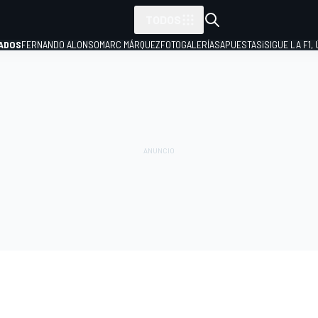
TODOS
ADOS
FERNANDO ALONSO
MARC MÁRQUEZ
FOTOGALERÍAS
APUESTAS
¡SIGUE LA F1,
P