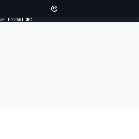
Haz que tu voz se escuche
comentando los artículos
 ÚNETE Y PARTICIPA!
INICIAR SESIÓN
EDICIÓN
ESPAÑA