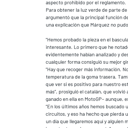
aspecto prohibido por el reglamento.
Para obtener la luz verde de parte de
argumentó que la principal función de 
una explicación que Márquez no pudo d
“Hemos probado la pieza en el bascula
interesante. Lo primero que he notad
evidentemente habían analizado y de
cualquier forma consiguió su mejor g
“Hay que recoger más información. No
MÁS CATEGORÍAS
temperatura de la goma trasera. Tamb
que ver si es positivo para nuestro e
más”, prosiguió el catalán, que volvió
ganado en ella en MotoGP– aunque, es
“En los últimos años hemos buscado u
circuitos, y eso ha hecho que pierda 
un día que llegaremos aquí y alguien 