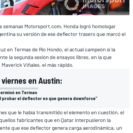
os semanas
Motorsport.com
,
Honda logró homologar
entina su versión de ese deflector trasero
que marcó el
 luz en Termas de Río Hondo, el actual campeón sí la
ante la
segunda sesión de ensayos libres
, en la que
 Maverick Viñales, el más rápido.
l viernes en Austin:
 terminó en Termas
l probar el deflector es que genera downforce”
s que le había transmitido el elemento en cuestión, el
aquellos
fabricantes que en Qatar interpusieron la
mente que ese deflector genera carga aerodinámica, un