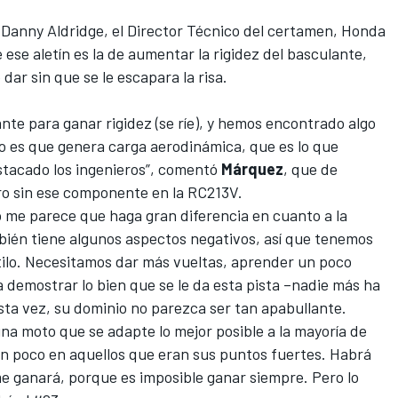
 Danny Aldridge, el Director Técnico del certamen, Honda
ese aletín es la de aumentar la rigidez del basculante,
ar sin que se le escapara la risa.
nte para ganar rigidez (se ríe), y hemos encontrado algo
o es que genera carga aerodinámica, que es lo que
stacado los ingenieros”, comentó
Márquez
, que de
iro sin ese componente en la RC213V.
 me parece que haga gran diferencia en cuanto a la
ién tiene algunos aspectos negativos, así que tenemos
stilo. Necesitamos dar más vueltas, aprender un poco
 a demostrar lo bien que se le da esta pista –nadie más ha
ta vez, su dominio no parezca ser tan apabullante.
na moto que se adapte lo mejor posible a la mayoría de
un poco en aquellos que eran sus puntos fuertes. Habrá
me ganará, porque es imposible ganar siempre. Pero lo