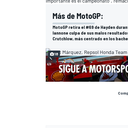
importante es el campeonato”, remach
Más de MotoGP:
MotoGP retira el #69 de Hayden duran
Iannone culpa de sus malos resultados
Crutchlow, más centrado en los baches
18
Compa