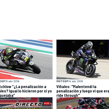
OGP
15 abr 2019
MOTOGP
14 abr 2019
tchlow “¿La penalización a
Viñales: "Malentendí la
les? Igual lo hicieron por si yo
penalización y luego vi que er
quejaba”
ride through"