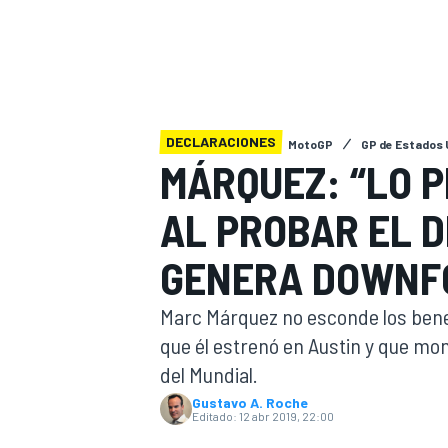
INDYCAR
WRC
DECLARACIONES
MotoGP
GP de Estados 
MÁRQUEZ: “LO 
AL PROBAR EL 
GENERA DOWNF
Marc Márquez no esconde los bene
que él estrenó en Austin y que mon
WEC
FÓRMULA E
del Mundial.
Gustavo A. Roche
Editado:
12 abr 2019, 22:00