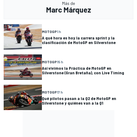
Más de
Marc Márquez
MOTOGP
1 h
A qué hora es hoy la carrera sprint y la
clasificación de MotoGP en Silverstone
MOTOGP
15 h
Así vivimos la Práctica de MotoGP en
Silverstone (Gran Bretaña), con Live Timing
MOTOGP
17 h
Qué pilotos pasan a la Q2 de MotoGP en
Silverstone y quiénes van a la Q1