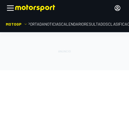
MOTOGP
PORTADA
NOTICIAS
CALENDARIO
RESULTADOS
CLASIFICA