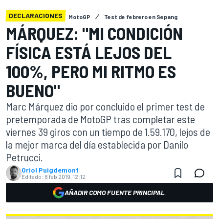
DECLARACIONES
MotoGP
Test de febrero en Sepang
MÁRQUEZ: "MI CONDICIÓN
FÍSICA ESTÁ LEJOS DEL
100%, PERO MI RITMO ES
BUENO"
Marc Márquez dio por concluido el primer test de
pretemporada de MotoGP tras completar este
viernes 39 giros con un tiempo de 1.59.170, lejos de
la mejor marca del día establecida por Danilo
Petrucci.
Oriol Puigdemont
Editado:
8 feb 2019, 12:12
AÑADIR COMO FUENTE PRINCIPAL