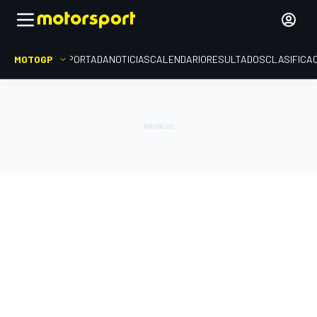
MOTOGP
PORTADA
NOTICIAS
CALENDARIO
RESULTADOS
CLASIFICA